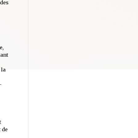
 des
e,
tant
 la
-
t
t de