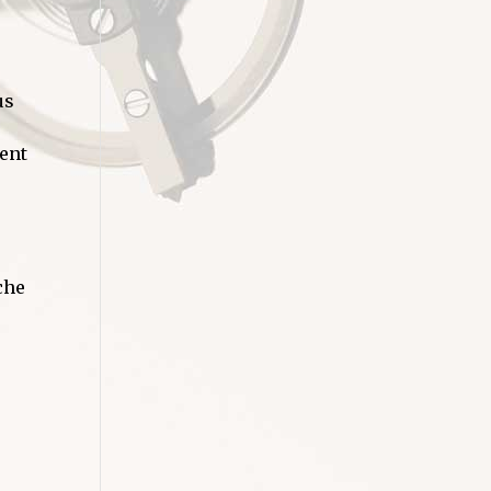
us
ient
che