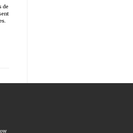
s de
sent
es.
how