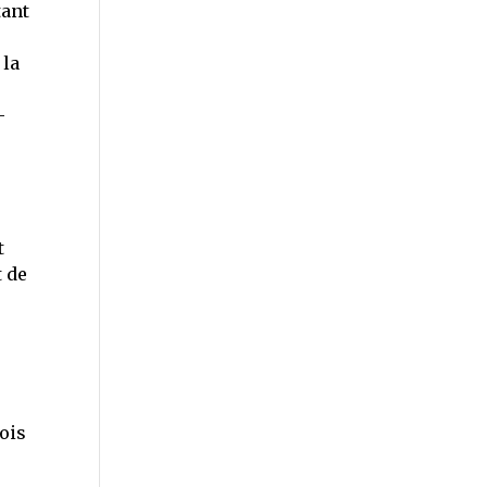
tant
 la
-
t
t de
ois