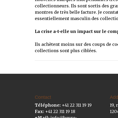
collectionneurs. Ils sont sortis des g
montres de très belle facture. Je const
essentiellement masculin des collectio
La crise a-t-elle un impact sur le c
lls achètent moins sur des coups de coe
collections sont plus ciblées.
Contact
Add
Téléphone:
+41 22 311 19 19
19, 
Fax:
+41 22 311 19 18
120
eMail:
info@heure-