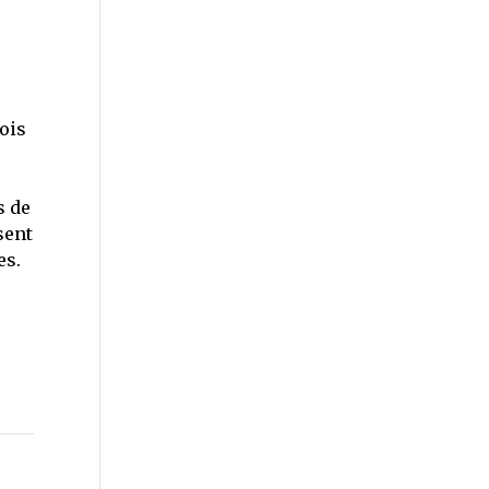
ois
s de
sent
es.