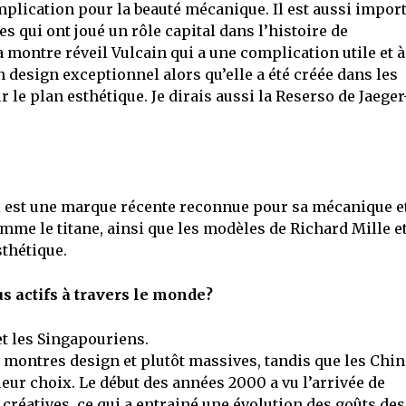
plication pour la beauté mécanique. Il est aussi impor
 qui ont joué un rôle capital dans l’histoire de
a montre réveil Vulcain qui a une complication utile et à
design exceptionnel alors qu’elle a été créée dans les
 le plan esthétique. Je dirais aussi la Reserso de Jaeger
i est une marque récente reconnue pour sa mécanique e
mme le titane, ainsi que les modèles de Richard Mille e
sthétique.
us actifs à travers le monde?
et les Singapouriens.
s montres design et plutôt massives, tandis que les Chin
leur choix. Le début des années 2000 a vu l’arrivée de
réatives, ce qui a entrainé une évolution des goûts des