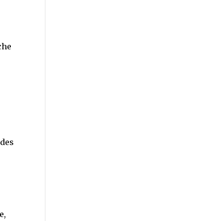
che
 des
e,